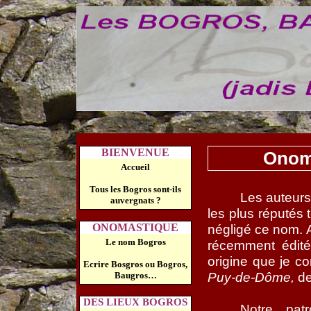
BIENVENUE
Onom
Accueil
Tous les Bogros sont-ils
Les auteur
auvergnats ?
les plus réputés 
ONOMASTIQUE
négligé ce nom. A
Le nom Bogros
récemment édité
origine que je con
Ecrire Bosgros ou Bogros,
Puy-de-Dôme,
de
Baugros…
DES LIEUX BOGROS
Notre pat