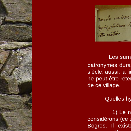
Les surn
patronymes dura
siècle, aussi, la 
ne peut être ret
de ce village.
Quelles h
1) Le 
considérons (ce 
Bogros. Il exi