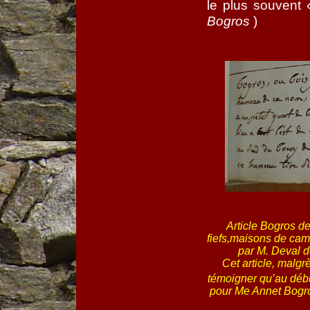
le plus souvent 
Bogros
)
Article Bogros d
fiefs,maisons de cam
par M. Deval 
Cet article, malgr
témoigner qu’au déb
pour Me Annet Bogro