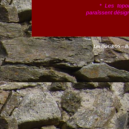
*
Les topo
paraîssent désign
Les BOGROS – 