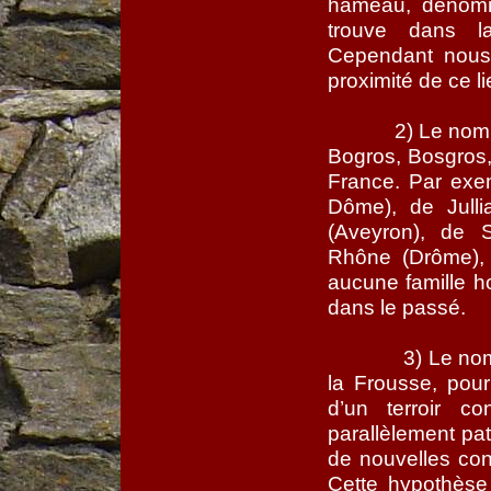
hameau, dénomm
trouve dans la
Cependant nous
proximité de ce l
2) Le nom
Bogros, Bosgros
France. Par exe
Dôme), de Jullia
(Aveyron), de Sa
Rhône (Drôme), 
aucune famille 
dans le passé.
3) Le no
la Frousse, pour
d’un terroir c
parallèlement pat
de nouvelles cons
Cette hypothèse