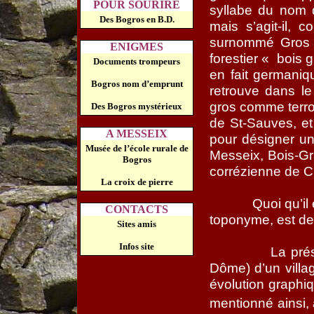
POUR SOURIRE
syllabe du nom 
Des Bogros en B.D.
mais s’agit-il
surnommé Gros » 
ENIGMES
forestier « bois g
Documents trompeurs
en fait germaniqu
Bogros nom d’emprunt
retrouve dans l
gros comme terro
Des Bogros mystérieux
de St-Sauves, e
A MESSEIX
pour désigner un
Musée de l’école rurale de
Messeix, Bois-G
Bogros
corrézienne de 
La croix de pierre
Quoi qu’il
CONTACTS
toponyme, est d
Sites amis
Infos site
La pré
Dôme) d’un vil
évolution graphiq
mentionné ainsi, 