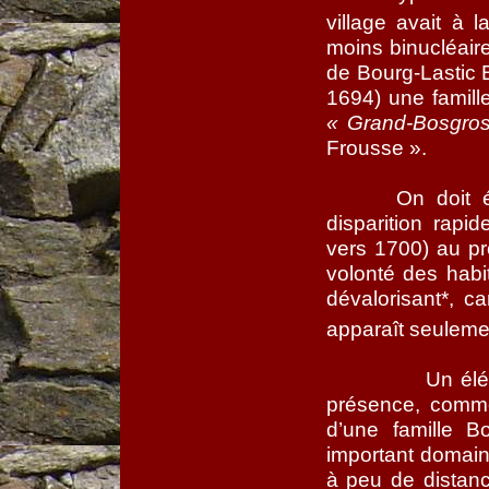
village avait à l
moins binucléair
de Bourg-Lastic 
1694) une famill
« Grand-Bosgro
Frousse ».
On doit 
disparition rap
vers 1700) au pr
volonté des habi
dévalorisant*, ca
apparaît seuleme
Un élé
présence, comme 
d’une famille B
important domain
à peu de distanc