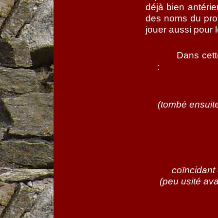
déjà bien antéri
des noms du propr
jouer aussi pour 
Dans cett
:
(tombé ensuit
coïncidant
(peu usité av