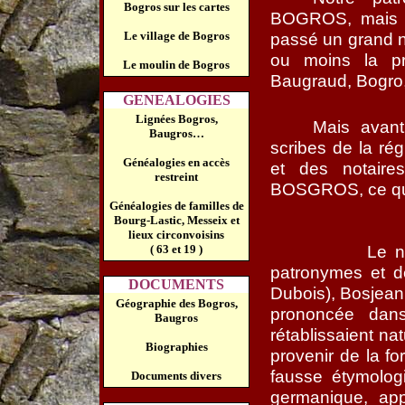
Bogros sur les cartes
BOGROS, mais 
Le village de Bogros
passé un grand n
ou moins la pr
Le moulin de Bogros
Baugraud, Bogro
GENEALOGIES
Lignées Bogros,
Mais avant
Baugros…
scribes de la rég
Généalogies en accès
et des notaire
restreint
BOSGROS, ce qui 
Généalogies de familles de
Bourg-Lastic, Messeix et
lieux circonvoisins
Le n
( 63 et 19 )
patronymes et d
DOCUMENTS
Dubois), Bosjean 
Géographie des Bogros,
prononcée dan
Baugros
rétablissaient na
Biographies
provenir de la fo
fausse étymologi
Documents divers
germanique, app