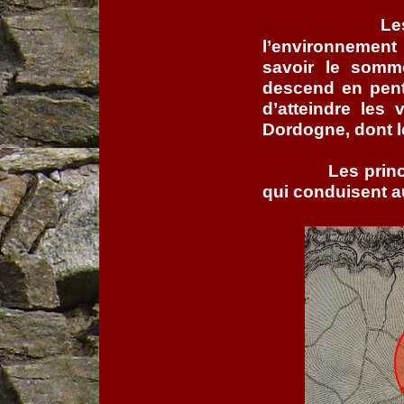
Le
l’environnement
savoir le somm
descend en pent
d’atteindre les
Dordogne, dont l
Les prin
qui conduisent a