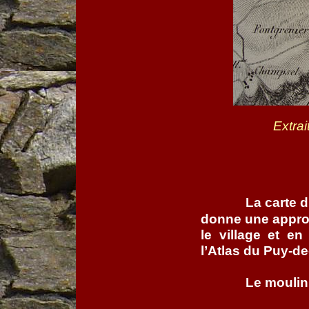
Extra
La carte d
donne une appro
le village et en
l’Atlas du Puy-d
Le moulin