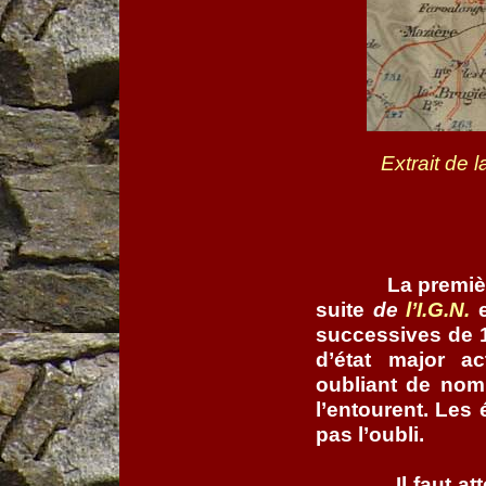
Extrait de l
La premièr
suite
de
l’I.G.N.
successives de 1
d’état major ac
oubliant de nom
l’entourent. Les 
pas l’oubli.
Il faut a