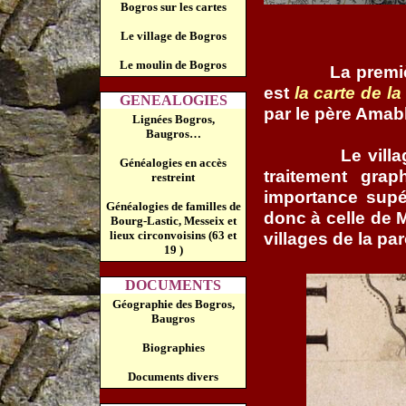
Bogros sur les cartes
Le village de Bogros
Le moulin de Bogros
La premi
est
la carte de l
GENEALOGIES
par le père Amabl
Lignées Bogros,
Baugros…
Le vill
Généalogies en accès
traitement gra
restreint
importance supér
Généalogies de familles de
donc à celle de M
Bourg-Lastic, Messeix et
lieux circonvoisins (63 et
villages de la pa
19 )
DOCUMENTS
Géographie des Bogros,
Baugros
Biographies
Documents divers