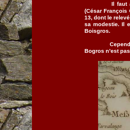
Il faut
(César François C
13, dont le relevé
sa modestie. Il
Boisgros.
Cependa
Bogros n’est pas