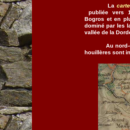
La
cart
publiée vers 
Bogros et en pl
dominé par les la
vallée de la Dor
Au nord-
houillères sont i