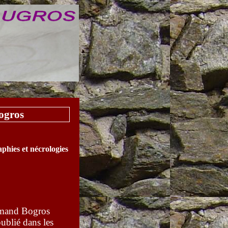
ogros
aphies et nécrologies
Armand Bogros
blié dans les