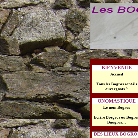
BIENVENUE
Accueil
Tous les Bogros sont-ils
auvergnats ?
ONOMASTIQUE
Le nom Bogros
Ecrire Bosgros ou Bogros
Baugros…
DES LIEUX BOGRO