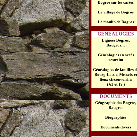
Bogros sur les cartes
Le village de Bogros
Le moulin de Bogros
GENEALOGIES
Lignées Bogros,
Baugros…
Généalogies en accès
restreint
Généalogies de familles d
Bourg-Lastic, Messeix et
lieux circonvoisins
( 63 et 19 )
DOCUMENTS
Géographie des Bogros,
Baugros
Biographies
Documents divers