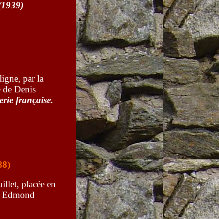
 (1939)
ligne, par
la
e de Denis
erie française.
88)
illet, placée en
ur Edmond