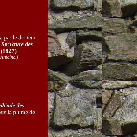
, par le docteur
 Structure des
.
(1827)
Antoine.)
adémie des
ous la plume de