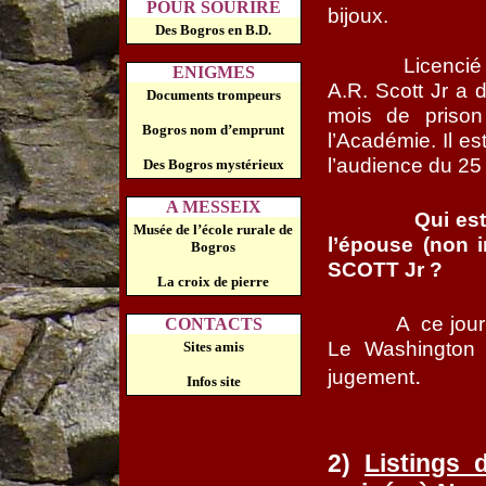
POUR SOURIRE
bijoux.
Des Bogros en B.D.
Licencié
ENIGMES
A.R. Scott Jr a d
Documents trompeurs
mois de prison
Bogros nom d’emprunt
l’Académie. Il es
l’audience du 25
Des Bogros mystérieux
A MESSEIX
Qui es
Musée de l’école rurale de
l’épouse (non 
Bogros
SCOTT Jr ?
La croix de pierre
A
ce jour
CONTACTS
Le Washington P
Sites amis
.
jugement
Infos site
2)
Listings 