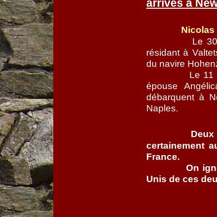
arrivés à Ne
Nicolas
Le 30
résidant à Valt
du navire Hohenz
Le 11
épouse Angélic
débarquent à N
Naples.
Deux 
certainement 
France.
On ign
Unis de ces de