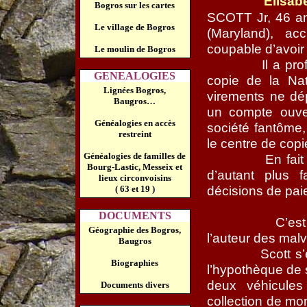
Elisa
Bogros sur les cartes
SCOTT Jr, 46 an
Le village de Bogros
(Maryland), ac
coupable d’avoir 
Le moulin de Bogros
Il a pr
GENEALOGIES
copie de la Nat
Lignées Bogros,
virements ne dé
Baugros…
un compte ouve
Généalogies en accès
société fantôme,
restreint
le centre de copi
Généalogies de familles de
En fait
Bourg-Lastic, Messeix et
d’autant plus f
lieux circonvoisins
décisions de paie
( 63 et 19 )
DOCUMENTS
C’es
Géographie des Bogros,
l’auteur des malv
Baugros
Scott s
Biographies
l’hypothèque de 
deux véhicules
Documents divers
collection de mon