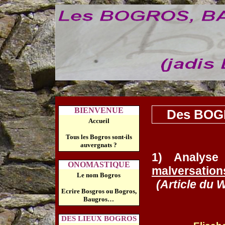
BIENVENUE
Des BOGR
Accueil
Tous les Bogros sont-ils
auvergnats ?
1) Analys
ONOMASTIQUE
malversation
Le nom Bogros
(Article du 
Ecrire Bosgros ou Bogros,
Baugros…
DES LIEUX BOGROS