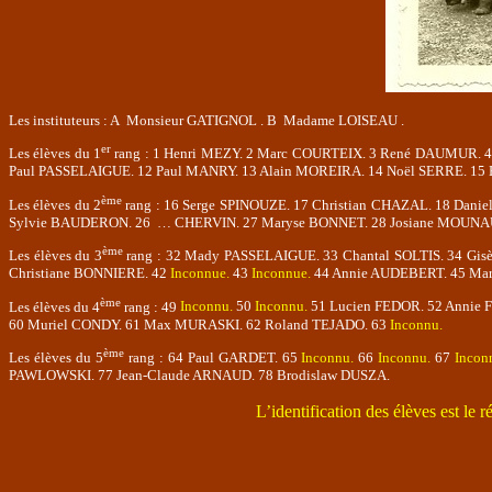
Les instituteurs : A
Monsieur GATIGNOL . B
Madame LOISEAU .
er
Les élèves du 1
rang : 1 Henri MEZY. 2 Marc COURTEIX. 3 René DAUMUR. 
Paul PASSELAIGUE. 12 Paul MANRY. 13 Alain MOREIRA. 14 Noël SERRE. 15
ème
Les élèves du 2
rang : 16 Serge SPINOUZE. 17 Christian CHAZAL. 18 Dani
Sylvie BAUDERON. 26
… CHERVIN. 27 Maryse BONNET. 28 Josiane MOUNAU
ème
Les élèves du 3
rang : 32 Mady PASSELAIGUE. 33 Chantal SOLTIS. 34 Gi
Christiane BONNIERE. 42
Inconnue.
43
Inconnue.
44 Annie AUDEBERT.
45 Mar
ème
Les élèves du 4
rang : 49
Inconnu.
50
Inconnu.
51 Lucien FEDOR. 52 Annie 
60 Muriel CONDY. 61 Max MURASKI. 62 Roland TEJADO. 63
Inconnu.
ème
Les élèves du 5
rang : 64 Paul GARDET. 65
Inconnu.
66
Inconnu.
67
Incon
PAWLOWSKI. 77 Jean-Claude ARNAUD. 78 Brodislaw DUSZA.
L’identification des élèves est le