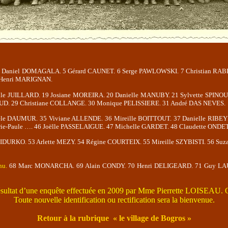
4 Daniel DOMAGALA. 5 Gérard CAUNET. 6 Serge PAWLOWSKI. 7 Christian RAB
 Henri MARIGNAN.
elle JUILLARD. 19 Josiane MOREIRA. 20 Danielle MANUBY. 21 Sylvette SPINOU
D. 29 Christiane COLLANGE. 30 Monique PELISSIERE. 31 André DAS NEVES.
sèle DAUMUR. 35 Viviane ALLENDE. 36 Mireille BOITTOUT. 37 Danielle RIB
ie-Paule …. 46 Joëlle PASSELAIGUE. 47 Michelle GARDET. 48 Claudette ONDET
FIDURKO. 53 Arlette MEZY. 54 Régine COURTEIX. 55 Mireille SZYBISTI. 56 S
nu.
68 Marc MONARCHA. 69 Alain CONDY. 70 Henri DELIGEARD. 71 Guy L
 résultat d’une enquête effectuée en 2009 par Mme Pierrette LOISEAU. Q
Toute nouvelle identification ou rectification sera la bienvenue.
Retour à la rubrique « le village de Bogros »